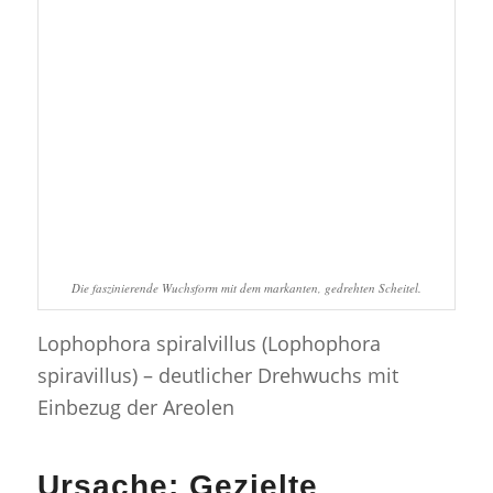
Die faszinierende Wuchsform mit dem markanten, gedrehten Scheitel.
Lophophora spiralvillus (Lophophora
spiravillus) – deutlicher Drehwuchs mit
Einbezug der Areolen
Ursache: Gezielte